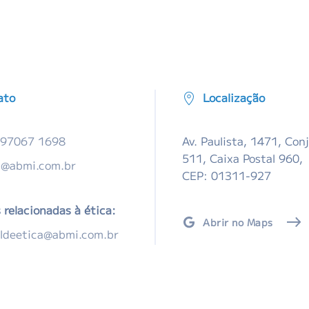
ato
Localização
 97067 1698
Av. Paulista, 1471, Con
511, Caixa Postal 960,
@abmi.com.br
CEP: 01311-927
relacionadas à ética:
Abrir no Maps
ldeetica@abmi.com.br