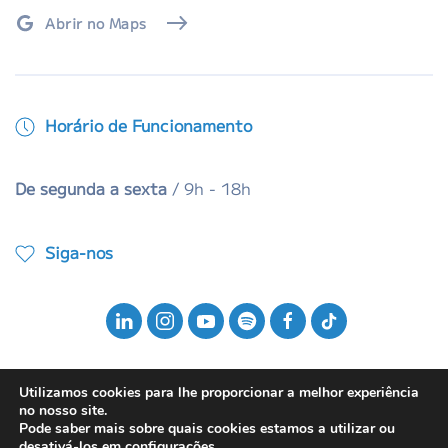
Abrir no Maps
Horário de Funcionamento
De segunda a sexta
/ 9h - 18h
Siga-nos
Utilizamos cookies para lhe proporcionar a melhor experiência
no nosso site.
Pode saber mais sobre quais cookies estamos a utilizar ou
© 2025 ABMI - Associação Brasileira da Música
desativá-los em
configurações
.