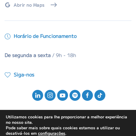
Abrir no Maps
Horário de Funcionamento
De segunda a sexta
/ 9h - 18h
Siga-nos
Utilizamos cookies para lhe proporcionar a melhor experiência
no nosso site.
Pode saber mais sobre quais cookies estamos a utilizar ou
© 2025 ABMI - Associação Brasileira da Música
desativá-los em
configurações
.
Independente