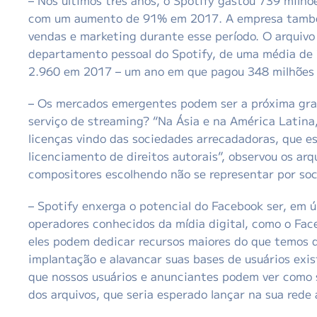
– Nos últimos três anos, o Spotify gastou 739 milh
com um aumento de 91% em 2017. A empresa também
vendas e marketing durante esse período. O arquiv
departamento pessoal do Spotify, de uma média de
2.960 em 2017 – um ano em que pagou 348 milhões d
– Os mercados emergentes podem ser a próxima gra
serviço de streaming? “Na Ásia e na América Latin
licenças vindo das sociedades arrecadadoras, que e
licenciamento de direitos autorais”, observou os arqu
compositores escolhendo não se representar por so
– Spotify enxerga o potencial do Facebook ser, em úl
operadores conhecidos da mídia digital, como o Fac
eles podem dedicar recursos maiores do que temos d
implantação e alavancar suas bases de usuários exis
que nossos usuários e anunciantes podem ver como s
dos arquivos, que seria esperado lançar na sua rede