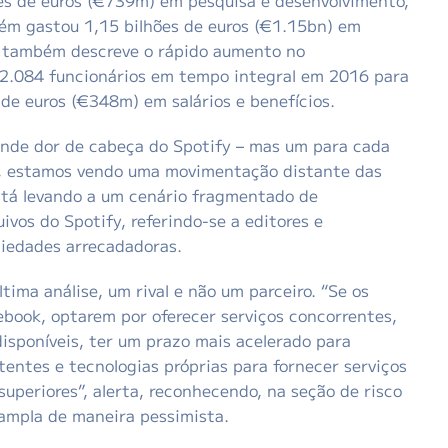
ões de euros (€739m) em pesquisa e desenvolvimento,
 gastou 1,15 bilhões de euros (€1.15bn) em
o também descreve o rápido aumento no
 2.084 funcionários em tempo integral em 2016 para
e euros (€348m) em salários e benefícios.
nde dor de cabeça do Spotify – mas um para cada
a, estamos vendo uma movimentação distante das
stá levando a um cenário fragmentado de
ivos do Spotify, referindo-se a editores e
ciedades arrecadadoras.
tima análise, um rival e não um parceiro. “Se os
ebook, optarem por oferecer serviços concorrentes,
isponíveis, ter um prazo mais acelerado para
tentes e tecnologias próprias para fornecer serviços
uperiores”, alerta, reconhecendo, na seção de risco
 ampla de maneira pessimista.