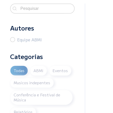
Search
Search content
Autores
Autor
Equipe ABMI
Categorias
Categorias
Todas
ABMI
Eventos
Musicos indepentes
Conferência e Festival de
Música
Relatórios